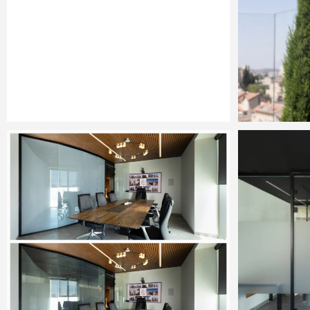
Barak Hass Project. City court JLM
Barak 
1
8