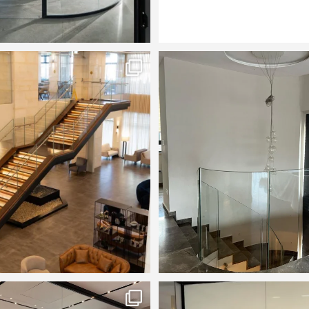
3 PROJECT
by @y_e_photography_
A Unique glass raili
...
#glasses #railings
1
10
7
15
. You can call 
Privalite
.
...
תיחום חללים בזכוכית במשחקי שקיפות. #sses