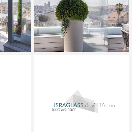
1
Nice to meet you
1
9