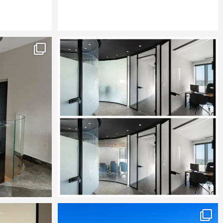
ng.
Barak Hass Project. City Court. JLM
1
8
לקוח מרוצה - מעקות זכוכית בהתקנה מבוטנת , ללא
...
it magic