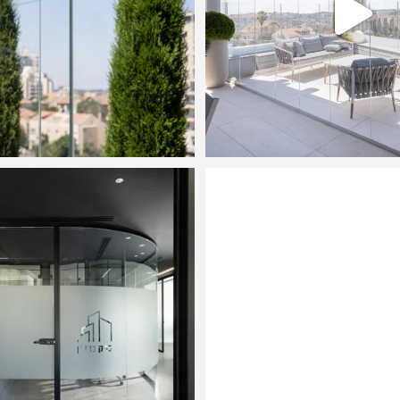
Hass Project. City Court JLM
Nice to meet you
#
0
6
0
2