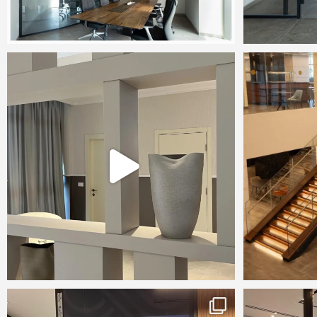
...
Bronze glass covering for the back of a two-way
YERMIYAHU 3
0
9
gla
...
#glassart #glass
Printed glass at it’s Best.
...