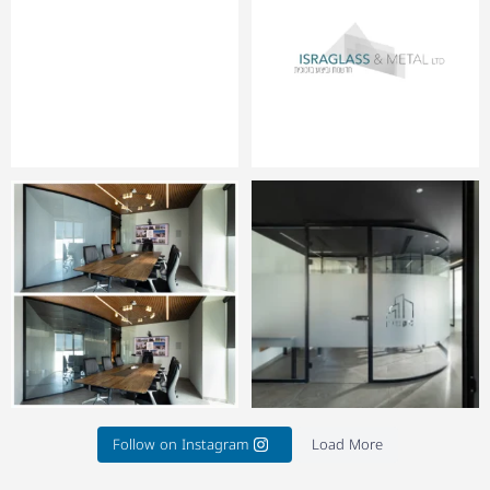
Barak Hass Project. City court JLM
Barak Hass Project. City Court JLM
1
8
0
6
Follow on Instagram
Load More