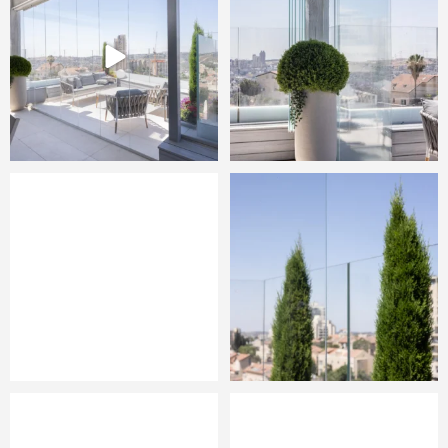
12
32
1
8
Nice to meet you
BAIT-VAGAN PROJECT
0
4
0
11
Nice to meet you
#1
Nice to meet you
0
2
1
9